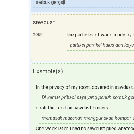
serbuk gergaji
sawdust
noun
fine particles of wood made by
partikel-partikel halus dari ka
Example(s)
In the privacy of my room, covered in sawdust,
Di kamar pribadi saya yang penuh serbuk ger
cook the food on sawdust burners
memasak makanan menggunakan kompor se
One week later, I had no sawdust piles whatso