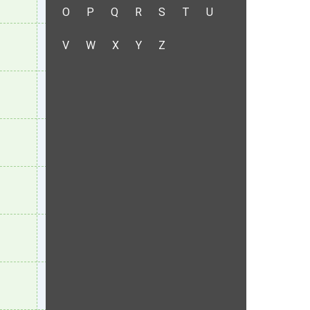
O
P
Q
R
S
T
U
V
W
X
Y
Z