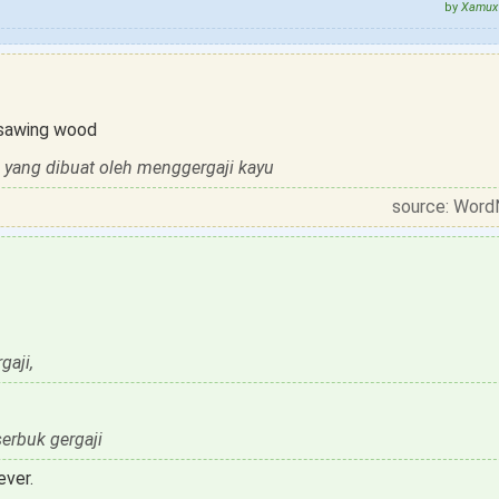
by
Xamux 
 sawing wood
yu yang dibuat oleh menggergaji kayu
source: Word
gaji,
rbuk gergaji
ever.