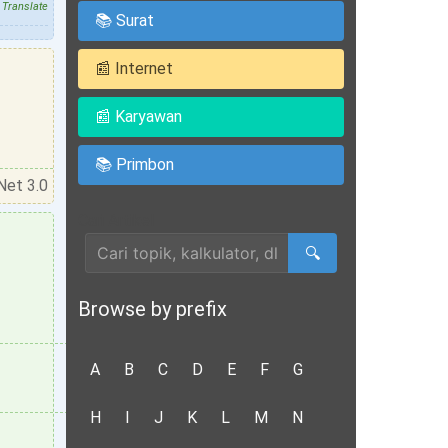
Translate
📚 Surat
📰 Internet
📰 Karyawan
📚 Primbon
Net 3.0
Cari Artikel
🔍
Browse by prefix
A
B
C
D
E
F
G
H
I
J
K
L
M
N