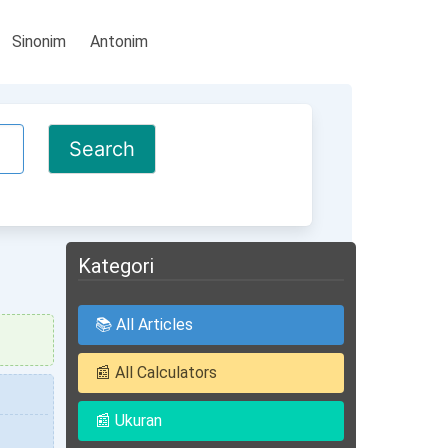
Sinonim
Antonim
Kategori
📚 All Articles
📰 All Calculators
📰 Ukuran