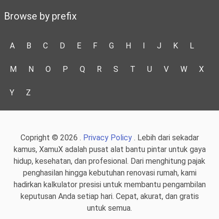
Browse by prefix
A
B
C
D
E
F
G
H
I
J
K
L
M
N
O
P
Q
R
S
T
U
V
W
X
Y
Z
Copright © 2026 .
Privacy Policy
. Lebih dari sekadar
kamus, XamuX adalah pusat alat bantu pintar untuk gaya
hidup, kesehatan, dan profesional. Dari menghitung pajak
penghasilan hingga kebutuhan renovasi rumah, kami
hadirkan kalkulator presisi untuk membantu pengambilan
keputusan Anda setiap hari. Cepat, akurat, dan gratis
untuk semua.