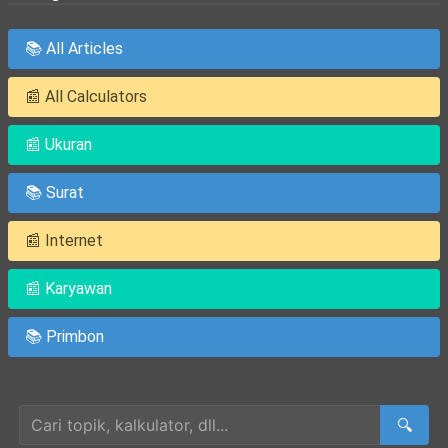
📚 All Articles
📰 All Calculators
📰 Ukuran
📚 Surat
📰 Internet
📰 Karyawan
📚 Primbon
Cari Artikel
🔍