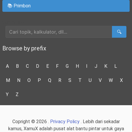
📚 Primbon
Cari Artikel
🔍
Browse by prefix
A
B
C
D
E
F
G
H
I
J
K
L
M
N
O
P
Q
R
S
T
U
V
W
X
Y
Z
Copright © 2026 .
Privacy Policy
. Lebih dari sekadar
kamus, XamuX adalah pusat alat bantu pintar untuk gaya