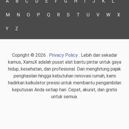
A
B
C
D
E
F
G
H
I
J
K
L
M
N
O
P
Q
R
S
T
U
V
W
X
Y
Z
Copright © 2026 .
Privacy Policy
. Lebih dari sekadar
kamus, XamuX adalah pusat alat bantu pintar untuk gaya
hidup, kesehatan, dan profesional. Dari menghitung pajak
penghasilan hingga kebutuhan renovasi rumah, kami
hadirkan kalkulator presisi untuk membantu pengambilan
keputusan Anda setiap hari. Cepat, akurat, dan gratis
untuk semua.