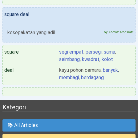
square deal
kesepakatan yang adil
by
Xamux Translate
square
segi empat
,
persegi
,
sama
,
seimbang
,
kwadrat
,
kolot
deal
kayu pohon cemara,
banyak
,
membagi
,
berdagang
Kategori
📚 All Articles