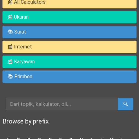
📰 All Calculators
📰 Ukuran
📚 Surat
📰 Internet
📰 Karyawan
📚 Primbon
Cari Artikel
🔍
Browse by prefix