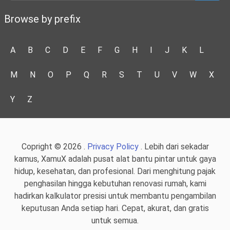
Browse by prefix
A
B
C
D
E
F
G
H
I
J
K
L
M
N
O
P
Q
R
S
T
U
V
W
X
Y
Z
Copright © 2026 .
Privacy Policy
. Lebih dari sekadar
kamus, XamuX adalah pusat alat bantu pintar untuk gaya
hidup, kesehatan, dan profesional. Dari menghitung pajak
penghasilan hingga kebutuhan renovasi rumah, kami
hadirkan kalkulator presisi untuk membantu pengambilan
keputusan Anda setiap hari. Cepat, akurat, dan gratis
untuk semua.