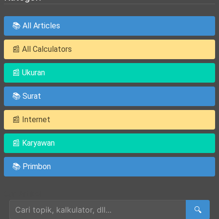
📚 All Articles
📰 All Calculators
📰 Ukuran
📚 Surat
📰 Internet
📰 Karyawan
📚 Primbon
Cari Artikel
🔍