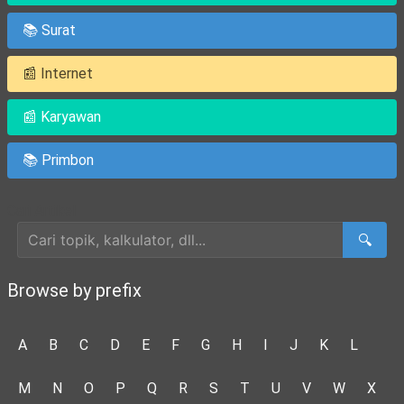
📚 Surat
📰 Internet
📰 Karyawan
📚 Primbon
Cari Artikel
🔍
Browse by prefix
A
B
C
D
E
F
G
H
I
J
K
L
M
N
O
P
Q
R
S
T
U
V
W
X