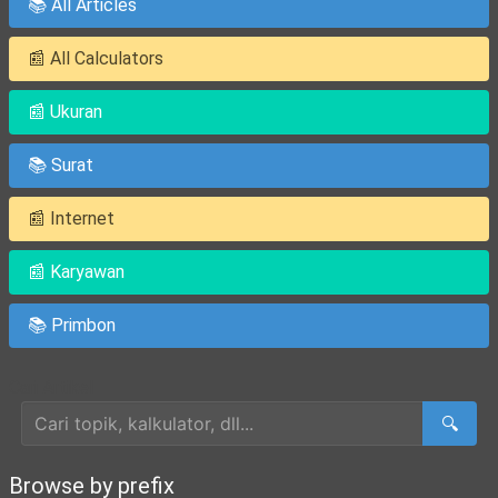
📚 All Articles
📰 All Calculators
📰 Ukuran
📚 Surat
📰 Internet
📰 Karyawan
📚 Primbon
Cari Artikel
🔍
Browse by prefix