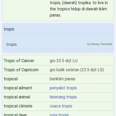
tropis, (daerah) tropika. to live in
the tropics hidup di daerah iklim
panas.
tropic
tropis
by
Xamux Translate
Tropic of Cancer
grs 23.5 drjt LU
Tropic of Capricorn
grs balik selatan (23.5 drjt LS)
tropical
beriklim panas
tropical ailment
penyakit tropis
tropical animal
binatang tropis
tropical climate
cuaca tropis
tropical deer
rusa tropis