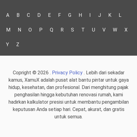
A
B
C
D
E
F
G
H
I
J
K
L
M
N
O
P
Q
R
S
T
U
V
W
X
Y
Z
Copright © 2026 .
Privacy Policy
. Lebih dari sekadar
kamus, XamuX adalah pusat alat bantu pintar untuk gaya
hidup, kesehatan, dan profesional. Dari menghitung pajak
penghasilan hingga kebutuhan renovasi rumah, kami
hadirkan kalkulator presisi untuk membantu pengambilan
keputusan Anda setiap hari. Cepat, akurat, dan gratis
untuk semua.