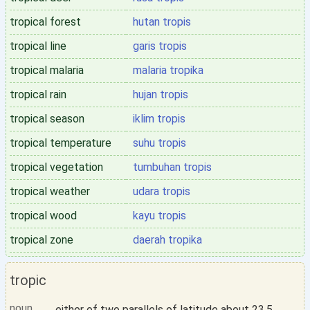
tropical forest
hutan tropis
tropical line
garis tropis
tropical malaria
malaria tropika
tropical rain
hujan tropis
tropical season
iklim tropis
tropical temperature
suhu tropis
tropical vegetation
tumbuhan tropis
tropical weather
udara tropis
tropical wood
kayu tropis
tropical zone
daerah tropika
tropic
noun
either of two parallels of latitude about 23.5