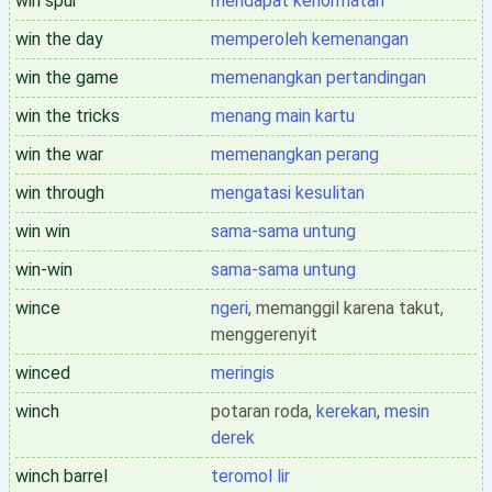
win spur
mendapat kehormatan
win the day
memperoleh kemenangan
win the game
memenangkan pertandingan
win the tricks
menang main kartu
win the war
memenangkan perang
win through
mengatasi kesulitan
win win
sama-sama untung
win-win
sama-sama untung
wince
ngeri
, memanggil karena takut,
menggerenyit
winced
meringis
winch
potaran roda,
kerekan
,
mesin
derek
winch barrel
teromol lir