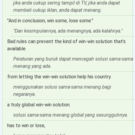
jika anda cukup sering tampil di TV, jika anda dapat
membeli cukup iklan, anda dapat menang.
"And in conclusion, win some, lose some."
"Dan kesimpulannya, ada menangnya, ada kalahnya."
Bad rules can prevent the kind of win-win solution that's
available
Peraturan yang buruk dapat mencegah solusi sama-sama
menang yang ada
from letting the win-win solution help his country.
menggunakan solusi sama-sama menang bagi
negaranya.
a truly global win-win solution.
solusi sama-sama menang global yang sesungguhnya.
has to win or lose,