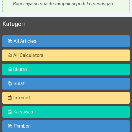
Bagi saya semua itu tampak seperti kemenangan.
Kategori
📚 All Articles
📰 All Calculators
📰 Ukuran
📚 Surat
📰 Internet
📰 Karyawan
📚 Primbon