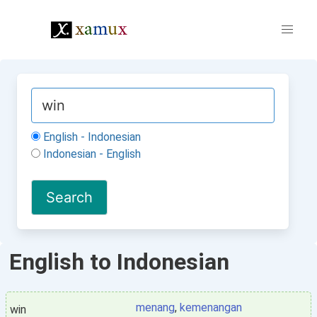
English - Indonesian
Indonesian - English
English to Indonesian
menang
,
kemenangan
win