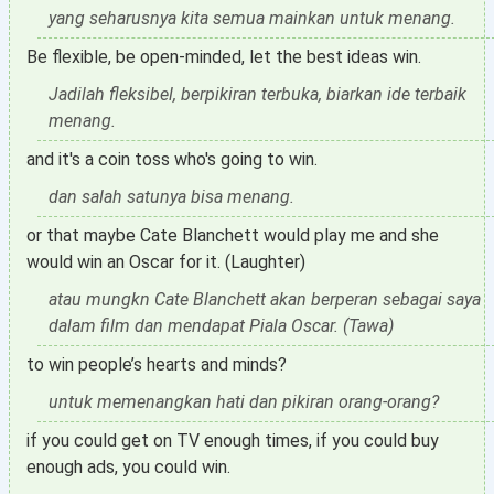
yang seharusnya kita semua mainkan untuk menang.
Be flexible, be open-minded, let the best ideas win.
Jadilah fleksibel, berpikiran terbuka, biarkan ide terbaik
menang.
and it's a coin toss who's going to win.
dan salah satunya bisa menang.
or that maybe Cate Blanchett would play me and she
would win an Oscar for it. (Laughter)
atau mungkn Cate Blanchett akan berperan sebagai saya
dalam film dan mendapat Piala Oscar. (Tawa)
to win people’s hearts and minds?
untuk memenangkan hati dan pikiran orang-orang?
if you could get on TV enough times, if you could buy
enough ads, you could win.