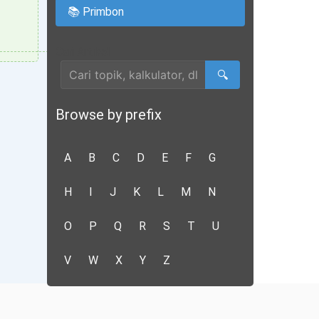
📚 Primbon
Cari Artikel
🔍
Browse by prefix
A
B
C
D
E
F
G
H
I
J
K
L
M
N
O
P
Q
R
S
T
U
V
W
X
Y
Z