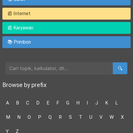
📰 Internet
📰 Karyawan
📚 Primbon
Cari Artikel
🔍
Browse by prefix
A
B
C
D
E
F
G
H
I
J
K
L
M
N
O
P
Q
R
S
T
U
V
W
X
Y
Z