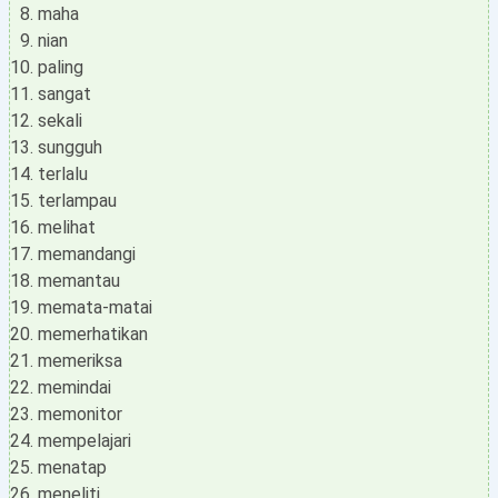
maha
nian
paling
sangat
sekali
sungguh
terlalu
terlampau
melihat
memandangi
memantau
memata-matai
memerhatikan
memeriksa
memindai
memonitor
mempelajari
menatap
meneliti