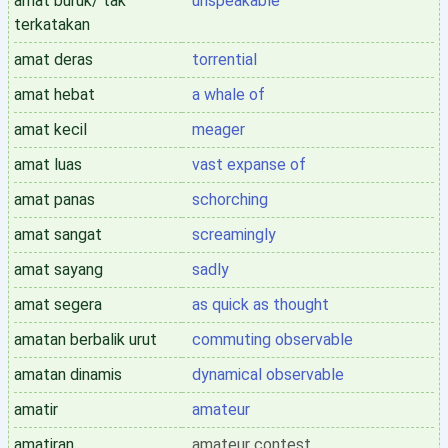
amat buruk/ tak
unspeakable
terkatakan
amat deras
torrential
amat hebat
a whale of
amat kecil
meager
amat luas
vast expanse of
amat panas
schorching
amat sangat
screamingly
amat sayang
sadly
amat segera
as quick as thought
amatan berbalik urut
commuting observable
amatan dinamis
dynamical observable
amatir
amateur
amatiran
amateur contest