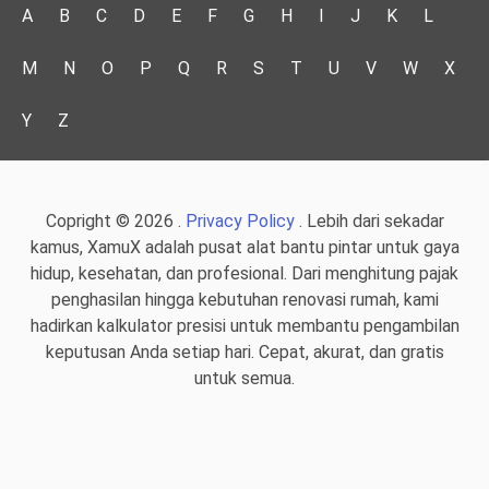
A
B
C
D
E
F
G
H
I
J
K
L
M
N
O
P
Q
R
S
T
U
V
W
X
Y
Z
Copright © 2026 .
Privacy Policy
. Lebih dari sekadar
kamus, XamuX adalah pusat alat bantu pintar untuk gaya
hidup, kesehatan, dan profesional. Dari menghitung pajak
penghasilan hingga kebutuhan renovasi rumah, kami
hadirkan kalkulator presisi untuk membantu pengambilan
keputusan Anda setiap hari. Cepat, akurat, dan gratis
untuk semua.