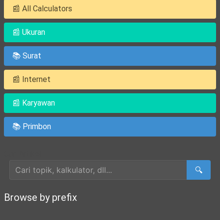
📰 All Calculators
📰 Ukuran
📚 Surat
📰 Internet
📰 Karyawan
📚 Primbon
Cari Artikel
🔍
Browse by prefix