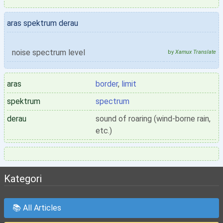
aras spektrum derau
noise spectrum level
by
Xamux Translate
aras
border
,
limit
spektrum
spectrum
derau
sound of roaring (wind-borne rain,
etc.)
Kategori
📚 All Articles