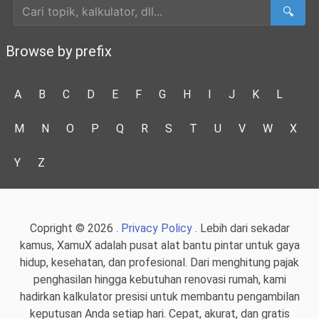
🔍
Browse by prefix
A
B
C
D
E
F
G
H
I
J
K
L
M
N
O
P
Q
R
S
T
U
V
W
X
Y
Z
Copright © 2026 .
Privacy Policy
. Lebih dari sekadar
kamus, XamuX adalah pusat alat bantu pintar untuk gaya
hidup, kesehatan, dan profesional. Dari menghitung pajak
penghasilan hingga kebutuhan renovasi rumah, kami
hadirkan kalkulator presisi untuk membantu pengambilan
keputusan Anda setiap hari. Cepat, akurat, dan gratis