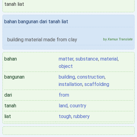
tanah liat
bahan bangunan dari tanah liat
building material made from clay
by
Xamux Translate
bahan
matter
,
substance
,
material
,
object
bangunan
building
,
construction
,
installation
,
scaffolding
dari
from
tanah
land
,
country
liat
tough
,
rubbery