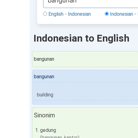
English - Indonesian
Indonesian - 
Indonesian to English
bangunan
bangunan
building
Sinonim
gedung
(bangunan, kantor)