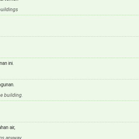
buildings
n ini.
ngunan.
e building.
an air,
ngs anyway,