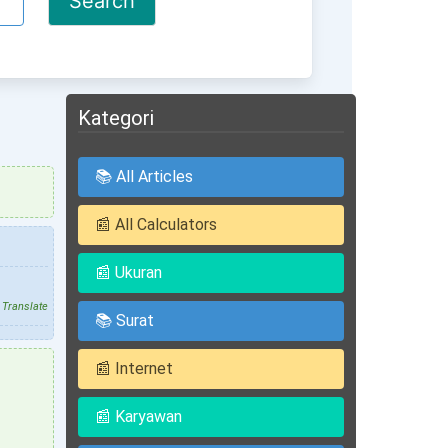
Kategori
📚 All Articles
📰 All Calculators
📰 Ukuran
Translate
📚 Surat
📰 Internet
📰 Karyawan