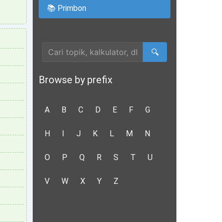
📚 Primbon
Cari Artikel
🔍
Browse by prefix
A
B
C
D
E
F
G
H
I
J
K
L
M
N
O
P
Q
R
S
T
U
V
W
X
Y
Z