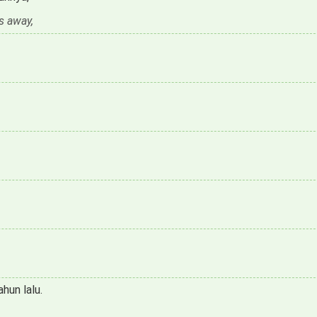
s away,
un lalu.