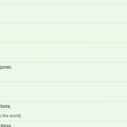
gunan,
dunia,
 the world,
uhnya,