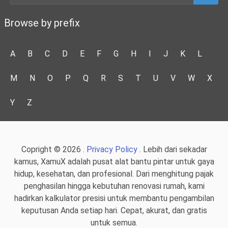
Browse by prefix
A
B
C
D
E
F
G
H
I
J
K
L
M
N
O
P
Q
R
S
T
U
V
W
X
Y
Z
Copright © 2026 .
Privacy Policy
. Lebih dari sekadar
kamus, XamuX adalah pusat alat bantu pintar untuk gaya
hidup, kesehatan, dan profesional. Dari menghitung pajak
penghasilan hingga kebutuhan renovasi rumah, kami
hadirkan kalkulator presisi untuk membantu pengambilan
keputusan Anda setiap hari. Cepat, akurat, dan gratis
untuk semua.