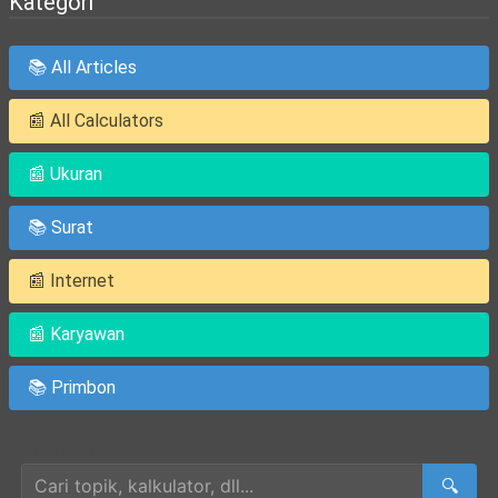
Kategori
📚 All Articles
📰 All Calculators
📰 Ukuran
📚 Surat
📰 Internet
📰 Karyawan
📚 Primbon
Cari Artikel
🔍