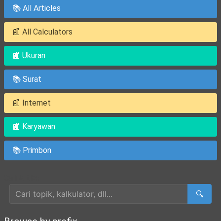
📚 All Articles
📰 All Calculators
📰 Ukuran
📚 Surat
📰 Internet
📰 Karyawan
📚 Primbon
Cari Artikel
🔍