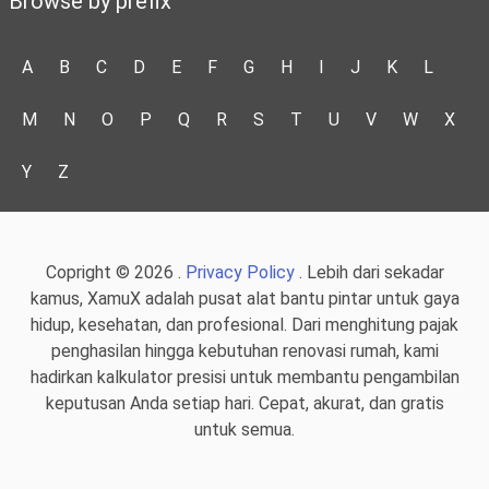
Browse by prefix
A
B
C
D
E
F
G
H
I
J
K
L
M
N
O
P
Q
R
S
T
U
V
W
X
Y
Z
Copright © 2026 .
Privacy Policy
. Lebih dari sekadar
kamus, XamuX adalah pusat alat bantu pintar untuk gaya
hidup, kesehatan, dan profesional. Dari menghitung pajak
penghasilan hingga kebutuhan renovasi rumah, kami
hadirkan kalkulator presisi untuk membantu pengambilan
keputusan Anda setiap hari. Cepat, akurat, dan gratis
untuk semua.