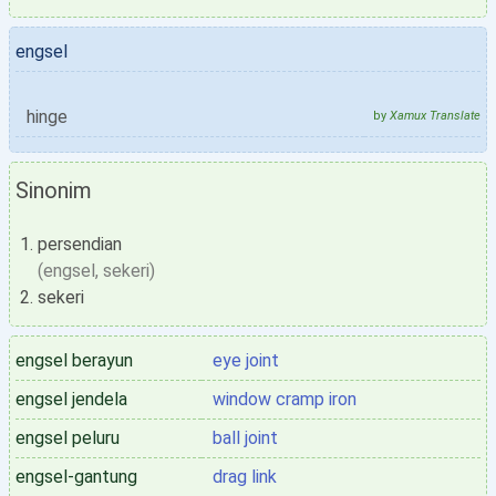
engsel
hinge
by
Xamux Translate
Sinonim
persendian
(engsel, sekeri)
sekeri
engsel berayun
eye joint
engsel jendela
window cramp iron
engsel peluru
ball joint
engsel-gantung
drag link