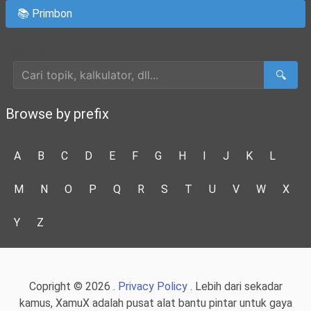
📚 Primbon
Cari Artikel
🔍
Browse by prefix
A
B
C
D
E
F
G
H
I
J
K
L
M
N
O
P
Q
R
S
T
U
V
W
X
Y
Z
Copright © 2026 .
Privacy Policy
. Lebih dari sekadar
kamus, XamuX adalah pusat alat bantu pintar untuk gaya