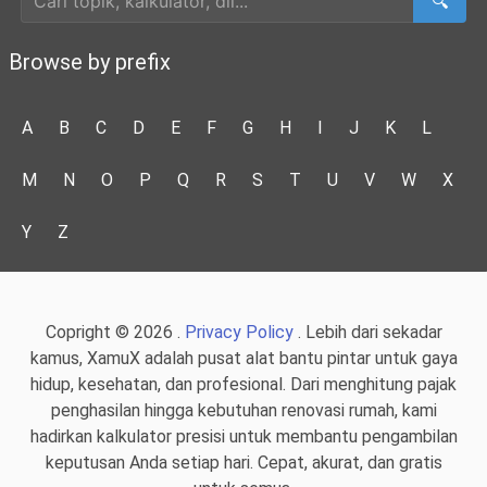
🔍
Browse by prefix
A
B
C
D
E
F
G
H
I
J
K
L
M
N
O
P
Q
R
S
T
U
V
W
X
Y
Z
Copright © 2026 .
Privacy Policy
. Lebih dari sekadar
kamus, XamuX adalah pusat alat bantu pintar untuk gaya
hidup, kesehatan, dan profesional. Dari menghitung pajak
penghasilan hingga kebutuhan renovasi rumah, kami
hadirkan kalkulator presisi untuk membantu pengambilan
keputusan Anda setiap hari. Cepat, akurat, dan gratis