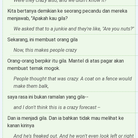
Were they crazy also, and we didn't know it?
Kita bertanya demikian ke seorang pecandu dan mereka
menjawab, "Apakah kau gila?
We asked that to a junkie and they're like, "Are you nuts?"
Sekarang, ini membuat orang gila
Now, this makes people crazy
Orang-orang berpikir itu gila. Mantel di atas pagar akan
membuat ternak mogok.
People thought that was crazy. A coat on a fence would
make them balk,
saya rasa ini bukan ramalan yang gila--
and I don't think this is a crazy forecast --
Dan ia menjadi gila. Dan ia bahkan tidak mau melihat ke
kanan kirinya
And he's freaked out. And he won't even look left or right