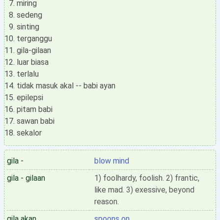
miring
sedeng
sinting
terganggu
gila-gilaan
luar biasa
terlalu
tidak masuk akal -- babi ayan
epilepsi
pitam babi
sawan babi
sekalor
gila -
blow mind
gila - gilaan
1) foolhardy, foolish. 2) frantic,
like mad. 3) exessive, beyond
reason.
gila akan
spoons on