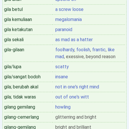
gila betul
a screw loose
gila kemuliaan
megalomania
gila ketakutan
paranoid
gila sekali
as mad as a hatter
gila-gilaan
foolhardy
,
foolish
,
frantic
,
like
mad
, exessive, beyond reason
gila/lupa
scatty
gila/sangat bodoh
insane
gila; berubah akal
not in one's right mind
gila; tidak waras
out of one's witt
gilang gemilang
howling
gilang-cemerlang
glitterring and bright
gilang-gemilang
bright and brilliant