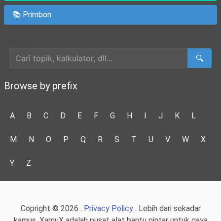
📚 Primbon
Cari Artikel
🔍
Browse by prefix
A
B
C
D
E
F
G
H
I
J
K
L
M
N
O
P
Q
R
S
T
U
V
W
X
Y
Z
Copright © 2026 .
Privacy Policy
. Lebih dari sekadar
kamus, XamuX adalah pusat alat bantu pintar untuk gaya