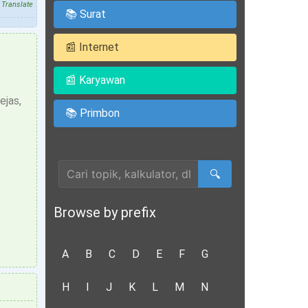
Translate
📚 Surat
📰 Internet
📰 Karyawan
ejas,
📚 Primbon
Cari Artikel
🔍
Browse by prefix
A
B
C
D
E
F
G
H
I
J
K
L
M
N