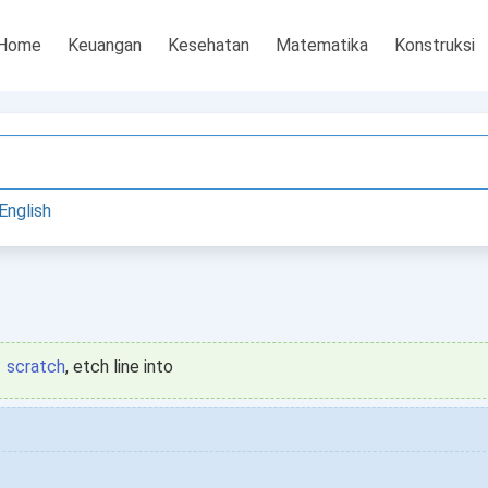
Home
Keuangan
Kesehatan
Matematika
Konstruksi
English
scratch
, etch line into