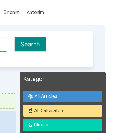
Sinonim
Antonim
Kategori
📚 All Articles
📰 All Calculators
📰 Ukuran