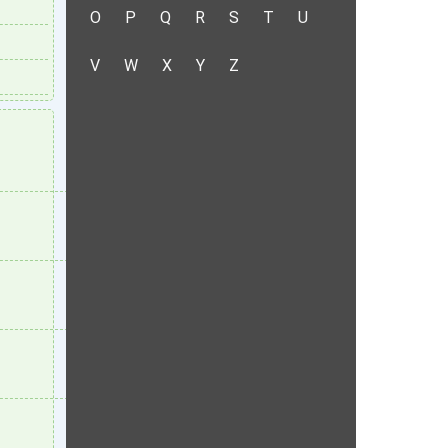
O
P
Q
R
S
T
U
V
W
X
Y
Z