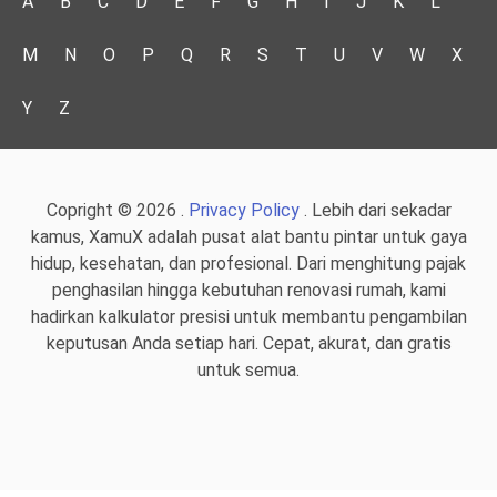
A
B
C
D
E
F
G
H
I
J
K
L
M
N
O
P
Q
R
S
T
U
V
W
X
Y
Z
Copright © 2026 .
Privacy Policy
. Lebih dari sekadar
kamus, XamuX adalah pusat alat bantu pintar untuk gaya
hidup, kesehatan, dan profesional. Dari menghitung pajak
penghasilan hingga kebutuhan renovasi rumah, kami
hadirkan kalkulator presisi untuk membantu pengambilan
keputusan Anda setiap hari. Cepat, akurat, dan gratis
untuk semua.