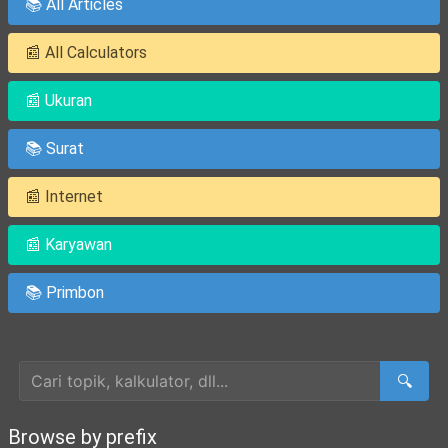
📚 All Articles
📰 All Calculators
📰 Ukuran
📚 Surat
📰 Internet
📰 Karyawan
📚 Primbon
Cari Artikel
🔍
Browse by prefix