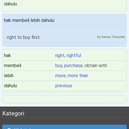
dahulu
hak membeli lebih dahulu
right to buy first
by
Xamux Translate
hak
right
,
rightful
membeli
buy
,
purchase
, obtain with
lebih
more
,
more than
dahulu
previous
Kategori