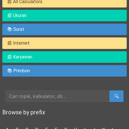
📰 All Calculators
📰 Ukuran
📚 Surat
📰 Internet
📰 Karyawan
📚 Primbon
Cari Artikel
🔍
Browse by prefix