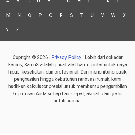
A
B
C
D
E
F
G
H
I
J
K
L
M
N
O
P
Q
R
S
T
U
V
W
X
Y
Z
Copright © 2026 .
Privacy Policy
. Lebih dari sekadar
kamus, XamuX adalah pusat alat bantu pintar untuk gaya
hidup, kesehatan, dan profesional. Dari menghitung pajak
penghasilan hingga kebutuhan renovasi rumah, kami
hadirkan kalkulator presisi untuk membantu pengambilan
keputusan Anda setiap hari. Cepat, akurat, dan gratis
untuk semua.