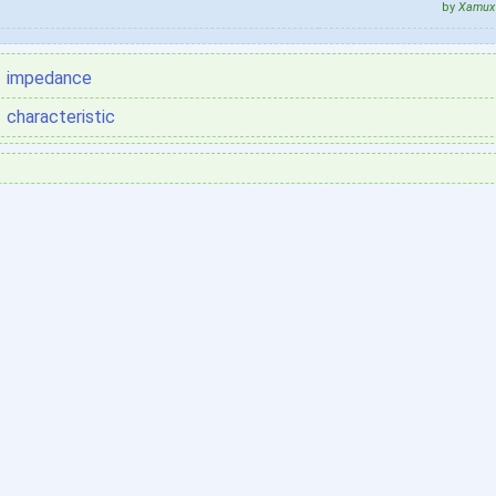
by
Xamux 
impedance
characteristic