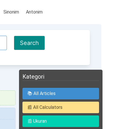
Sinonim
Antonim
Kategori
📚 All Articles
📰 All Calculators
📰 Ukuran