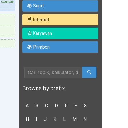
Translate
📚 Surat
📰 Internet
📰 Karyawan
📚 Primbon
Cari Artikel
🔍
Browse by prefix
A
B
C
D
E
F
G
H
I
J
K
L
M
N