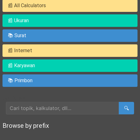
📰 All Calculators
📰 Ukuran
📚 Surat
📰 Internet
📰 Karyawan
📚 Primbon
Cari Artikel
🔍
Browse by prefix