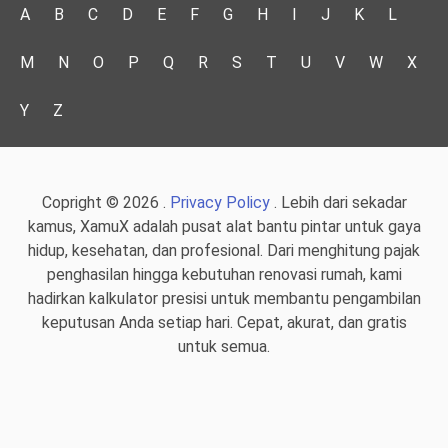
A
B
C
D
E
F
G
H
I
J
K
L
M
N
O
P
Q
R
S
T
U
V
W
X
Y
Z
Copright © 2026 .
Privacy Policy
. Lebih dari sekadar
kamus, XamuX adalah pusat alat bantu pintar untuk gaya
hidup, kesehatan, dan profesional. Dari menghitung pajak
penghasilan hingga kebutuhan renovasi rumah, kami
hadirkan kalkulator presisi untuk membantu pengambilan
keputusan Anda setiap hari. Cepat, akurat, dan gratis
untuk semua.