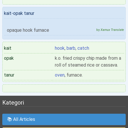
kait-opak tanur
opaque hook furnace
by
Xamux Translate
kait
hook
,
barb
,
catch
opak
k.o. fried crispy chip made from a
roll of steamed rice or cassava.
tanur
oven
, furnace.
Kategori
📚 All Articles