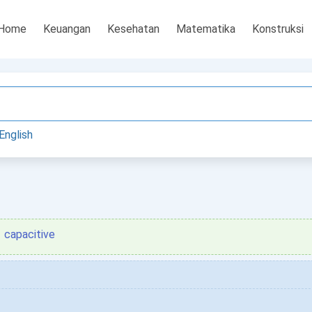
Home
Keuangan
Kesehatan
Matematika
Konstruksi
English
capacitive