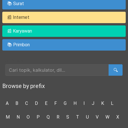
📚 Surat
📰 Internet
📰 Karyawan
📚 Primbon
Cari Artikel
🔍
Browse by prefix
A
B
C
D
E
F
G
H
I
J
K
L
M
N
O
P
Q
R
S
T
U
V
W
X