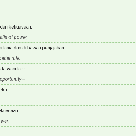
 dari kekuasaan,
alls of power,
itania dan di bawah penjajahan
rial rule,
da wanita --
portunity --
eka.
ekuasaan.
ower.