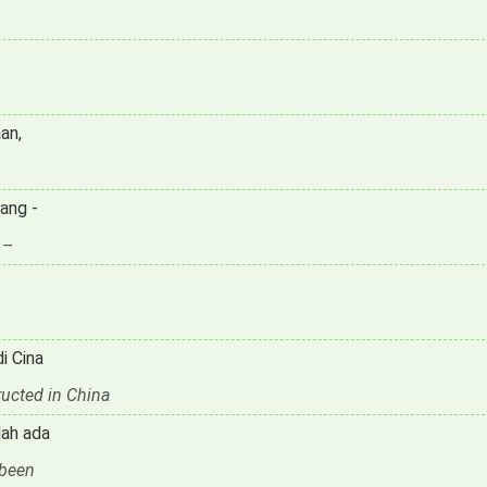
an,
ang -
--
i Cina
ructed in China
lah ada
 been