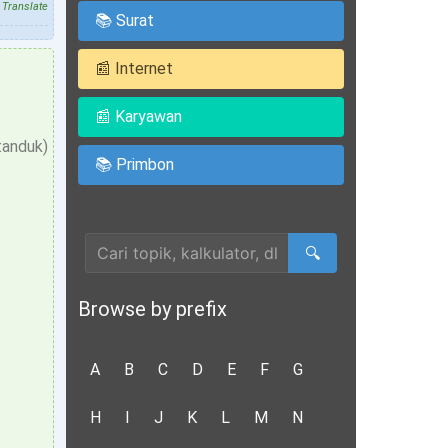
Translate
📚 Surat
📰 Internet
📰 Karyawan
tanduk)
📚 Primbon
Cari Artikel
🔍
Browse by prefix
A
B
C
D
E
F
G
H
I
J
K
L
M
N