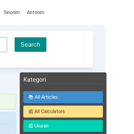
Sinonim
Antonim
Kategori
📚 All Articles
📰 All Calculators
📰 Ukuran