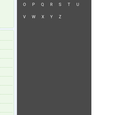
O
P
Q
R
S
T
U
V
W
X
Y
Z