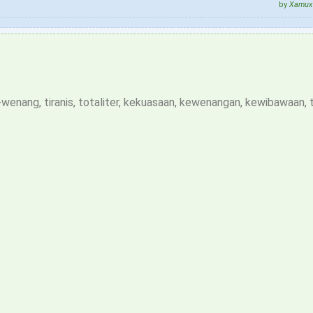
by
Xamux 
g-wenang, tiranis, totaliter, kekuasaan, kewenangan, kewibawaan, 