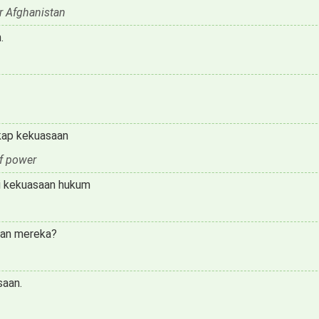
er Afghanistan
.
gkap kekuasaan
f power
ki kekuasaan hukum
aan mereka?
saan.