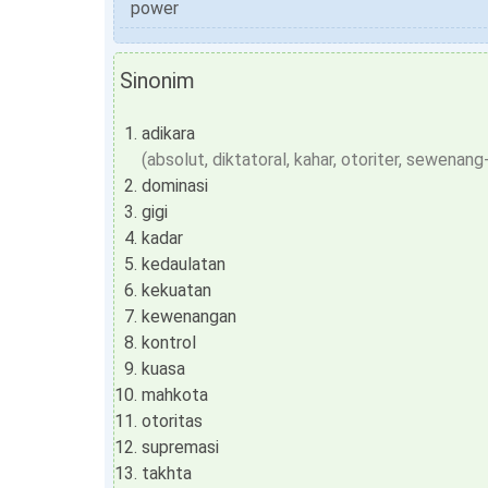
power
Sinonim
adikara
(absolut, diktatoral, kahar, otoriter, sewenan
dominasi
gigi
kadar
kedaulatan
kekuatan
kewenangan
kontrol
kuasa
mahkota
otoritas
supremasi
takhta