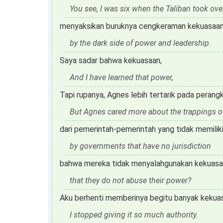
You see, I was six when the Taliban took ov
menyaksikan buruknya cengkeraman kekuasaan
by the dark side of power and leadership.
Saya sadar bahwa kekuasaan,
And I have learned that power,
Tapi rupanya, Agnes lebih tertarik pada peran
But Agnes cared more about the trappings o
dari pemerintah-pemerintah yang tidak memili
by governments that have no jurisdiction
bahwa mereka tidak menyalahgunakan kekuas
that they do not abuse their power?
Aku berhenti memberinya begitu banyak kekua
I stopped giving it so much authority.