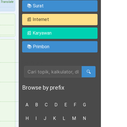
Translate
📚 Surat
📰 Internet
📰 Karyawan
📚 Primbon
Cari Artikel
🔍
Browse by prefix
A
B
C
D
E
F
G
H
I
J
K
L
M
N