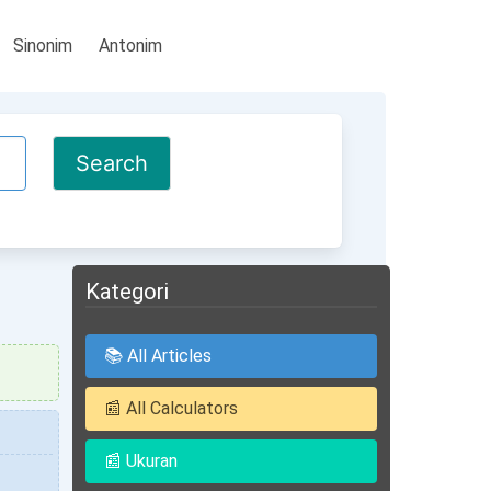
Sinonim
Antonim
Kategori
📚 All Articles
📰 All Calculators
📰 Ukuran