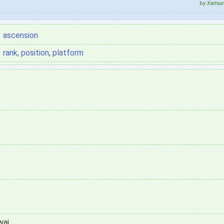
by
Xamux 
ascension
rank
,
position
,
platform
wai