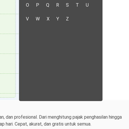
O
P
Q
R
S
T
U
V
W
X
Y
Z
n, dan profesional. Dari menghitung pajak penghasilan hingga
 hari. Cepat, akurat, dan gratis untuk semua.