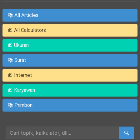
📚 All Articles
📰 All Calculators
📰 Ukuran
📚 Surat
📰 Internet
📰 Karyawan
📚 Primbon
Cari Artikel
🔍