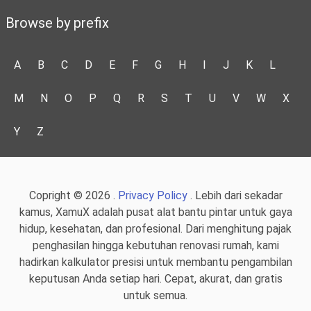
Browse by prefix
A
B
C
D
E
F
G
H
I
J
K
L
M
N
O
P
Q
R
S
T
U
V
W
X
Y
Z
Copright © 2026 .
Privacy Policy
. Lebih dari sekadar
kamus, XamuX adalah pusat alat bantu pintar untuk gaya
hidup, kesehatan, dan profesional. Dari menghitung pajak
penghasilan hingga kebutuhan renovasi rumah, kami
hadirkan kalkulator presisi untuk membantu pengambilan
keputusan Anda setiap hari. Cepat, akurat, dan gratis
untuk semua.