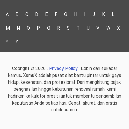
A
B
C
D
E
F
G
H
I
J
K
L
M
N
O
P
Q
R
S
T
U
V
W
X
Y
Z
Copright © 2026 .
Privacy Policy
. Lebih dari sekadar
kamus, XamuX adalah pusat alat bantu pintar untuk gaya
hidup, kesehatan, dan profesional. Dari menghitung pajak
penghasilan hingga kebutuhan renovasi rumah, kami
hadirkan kalkulator presisi untuk membantu pengambilan
keputusan Anda setiap hari. Cepat, akurat, dan gratis
untuk semua.