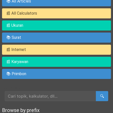
📚 All Articles
📰 All Calculators
📰 Ukuran
📚 Surat
📰 Internet
📰 Karyawan
📚 Primbon
Cari Artikel
🔍
Browse by prefix