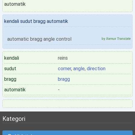
automatik
kendali sudut bragg automatik
automatic bragg angle control
by
Xamux Translate
kendali
reins
sudut
corner
,
angle
,
direction
bragg
bragg
automatik
-
Kategori