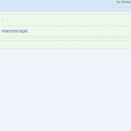
by
Xamux 
-
macroscopic