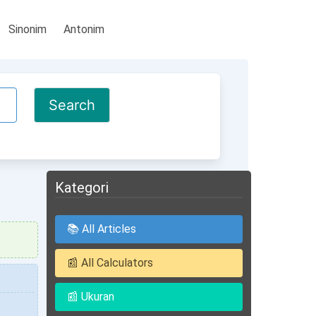
Sinonim
Antonim
Kategori
📚 All Articles
📰 All Calculators
📰 Ukuran