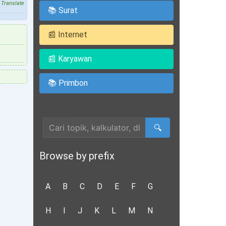
Translate
📚 Surat
📰 Internet
📰 Karyawan
📚 Primbon
Cari Artikel
🔍
Browse by prefix
A
B
C
D
E
F
G
H
I
J
K
L
M
N