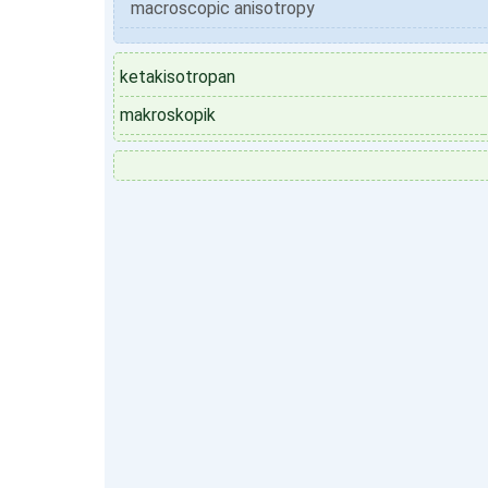
macroscopic anisotropy
ketakisotropan
makroskopik