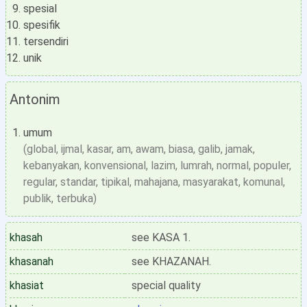
spesial
spesifik
tersendiri
unik
Antonim
umum
(global, ijmal, kasar, am, awam, biasa, galib, jamak,
kebanyakan, konvensional, lazim, lumrah, normal, populer,
regular, standar, tipikal, mahajana, masyarakat, komunal,
publik, terbuka)
khasah
see KASA 1.
khasanah
see KHAZANAH.
khasiat
special quality