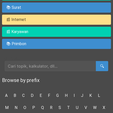
📚 Surat
📰 Internet
📰 Karyawan
📚 Primbon
Cari Artikel
🔍
Browse by prefix
A
B
C
D
E
F
G
H
I
J
K
L
M
N
O
P
Q
R
S
T
U
V
W
X