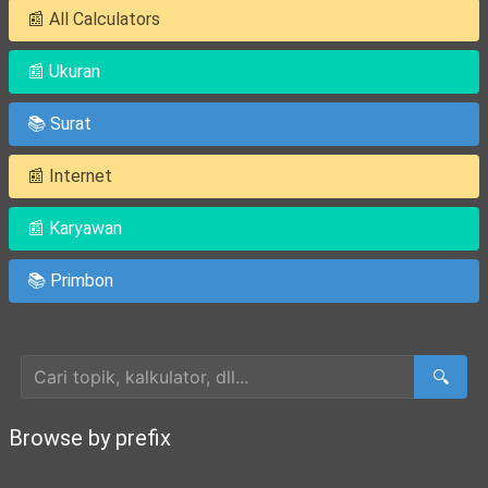
📰 All Calculators
📰 Ukuran
📚 Surat
📰 Internet
📰 Karyawan
📚 Primbon
Cari Artikel
🔍
Browse by prefix