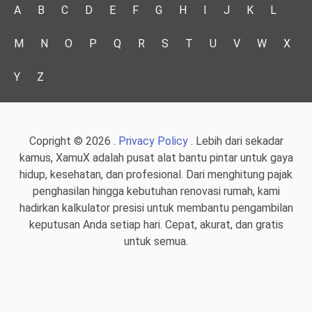
A
B
C
D
E
F
G
H
I
J
K
L
M
N
O
P
Q
R
S
T
U
V
W
X
Y
Z
Copright © 2026 .
Privacy Policy
. Lebih dari sekadar
kamus, XamuX adalah pusat alat bantu pintar untuk gaya
hidup, kesehatan, dan profesional. Dari menghitung pajak
penghasilan hingga kebutuhan renovasi rumah, kami
hadirkan kalkulator presisi untuk membantu pengambilan
keputusan Anda setiap hari. Cepat, akurat, dan gratis
untuk semua.