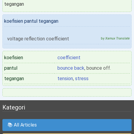
tegangan
koefisien pantul tegangan
voltage reflection coefficient
by
Xamux Translate
koefisien
coefficient
pantul
bounce back
, bounce off.
tegangan
tension
,
stress
Kategori
📚 All Articles