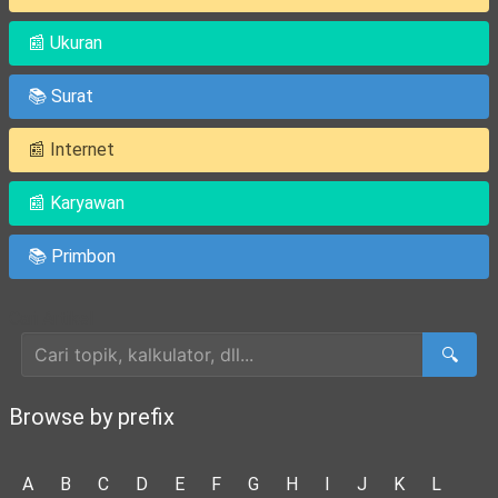
📰 Ukuran
📚 Surat
📰 Internet
📰 Karyawan
📚 Primbon
Cari Artikel
🔍
Browse by prefix
A
B
C
D
E
F
G
H
I
J
K
L