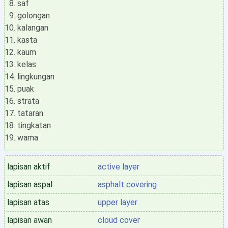
saf
golongan
kalangan
kasta
kaum
kelas
lingkungan
puak
strata
tataran
tingkatan
wama
lapisan aktif
active layer
lapisan aspal
asphalt covering
lapisan atas
upper layer
lapisan awan
cloud cover