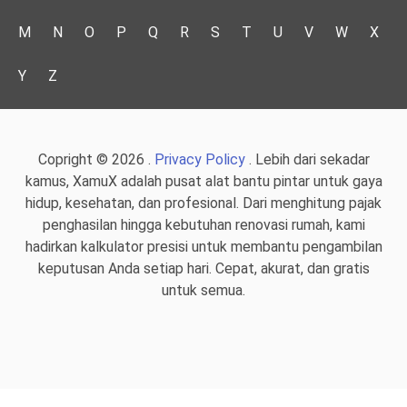
M
N
O
P
Q
R
S
T
U
V
W
X
Y
Z
Copright © 2026 .
Privacy Policy
. Lebih dari sekadar
kamus, XamuX adalah pusat alat bantu pintar untuk gaya
hidup, kesehatan, dan profesional. Dari menghitung pajak
penghasilan hingga kebutuhan renovasi rumah, kami
hadirkan kalkulator presisi untuk membantu pengambilan
keputusan Anda setiap hari. Cepat, akurat, dan gratis
untuk semua.