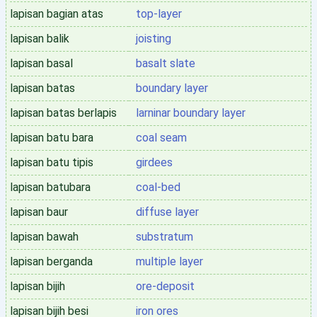
lapisan bagian atas
top-layer
lapisan balik
joisting
lapisan basal
basalt slate
lapisan batas
boundary layer
lapisan batas berlapis
larninar boundary layer
lapisan batu bara
coal seam
lapisan batu tipis
girdees
lapisan batubara
coal-bed
lapisan baur
diffuse layer
lapisan bawah
substratum
lapisan berganda
multiple layer
lapisan bijih
ore-deposit
lapisan bijih besi
iron ores