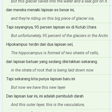
But this glacier caved into the water and a seal got on it.
dan mereka menaiki lapisan es besar ini,
and they're riding on this big piece of glacier ice,
Tapi sayangnya, 95 persen lapisan es di Kutub Utara
But unfortunately, 95 percent of the glaciers in the Arctic
Hipokampus terdiri dari dua lapisan sel,
The hippocampus is formed of two sheets of cells,
dari lapisan batuan yang sedang diletakkan sekarang.
in the strata of rock that is being laid down now.
Tapi sekarang kita punya lapisan baru ini
But now we have this new layer
Dan lapisan luar ini, ini adalah pembuluh darah
And this outer layer, this is the vasculature,