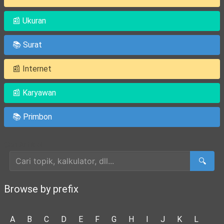
📰 Ukuran
📚 Surat
📰 Internet
📰 Karyawan
📚 Primbon
Cari Artikel
🔍
Browse by prefix
A
B
C
D
E
F
G
H
I
J
K
L