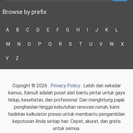
Browse by prefix
A
B
C
D
E
F
G
H
I
J
K
L
M
N
O
P
Q
R
S
T
U
V
W
X
Y
Z
Copright © 2026 .
Privacy Policy
. Lebih dari sekadar
kamus, XamuX adalah pusat alat bantu pintar untuk gaya
hidup, kesehatan, dan profesional. Dari menghitung pajak
penghasilan hingga kebutuhan renovasi rumah, kami
hadirkan kalkulator presisi untuk membantu pengambilan
keputusan Anda setiap hari. Cepat, akurat, dan gratis
untuk semua.