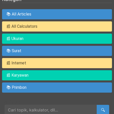
📚 All Articles
📰 All Calculators
📰 Ukuran
📚 Surat
📰 Internet
📰 Karyawan
📚 Primbon
Cari Artikel
🔍