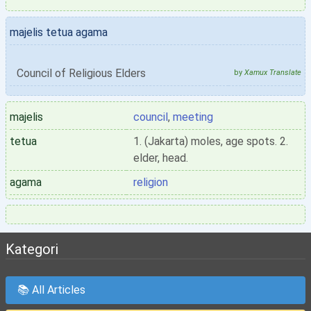
majelis tetua agama
Council of Religious Elders
by
Xamux Translate
majelis
council
,
meeting
tetua
1. (Jakarta) moles, age spots. 2.
elder, head.
agama
religion
Kategori
📚 All Articles