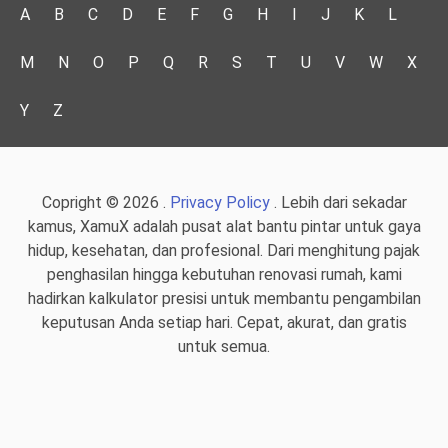
A
B
C
D
E
F
G
H
I
J
K
L
M
N
O
P
Q
R
S
T
U
V
W
X
Y
Z
Copright © 2026 .
Privacy Policy
. Lebih dari sekadar
kamus, XamuX adalah pusat alat bantu pintar untuk gaya
hidup, kesehatan, dan profesional. Dari menghitung pajak
penghasilan hingga kebutuhan renovasi rumah, kami
hadirkan kalkulator presisi untuk membantu pengambilan
keputusan Anda setiap hari. Cepat, akurat, dan gratis
untuk semua.