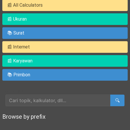
📰 All Calculators
📰 Ukuran
📚 Surat
📰 Internet
📰 Karyawan
📚 Primbon
Cari Artikel
🔍
Browse by prefix