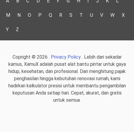
A
B
C
D
E
F
G
H
I
J
K
L
M
N
O
P
Q
R
S
T
U
V
W
X
Y
Z
Copright © 2026 .
Privacy Policy
. Lebih dari sekadar
kamus, XamuX adalah pusat alat bantu pintar untuk gaya
hidup, kesehatan, dan profesional. Dari menghitung pajak
penghasilan hingga kebutuhan renovasi rumah, kami
hadirkan kalkulator presisi untuk membantu pengambilan
keputusan Anda setiap hari. Cepat, akurat, dan gratis
untuk semua.