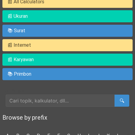
📰 All Calculators
📰 Ukuran
📚 Surat
📰 Internet
📰 Karyawan
📚 Primbon
Cari Artikel
🔍
Browse by prefix