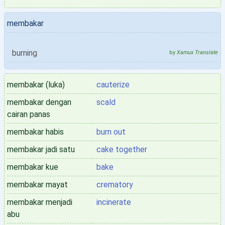
membakar
burning
by
Xamux Translate
membakar (luka)
cauterize
membakar dengan
scald
cairan panas
membakar habis
burn out
membakar jadi satu
cake together
membakar kue
bake
membakar mayat
crematory
membakar menjadi
incinerate
abu