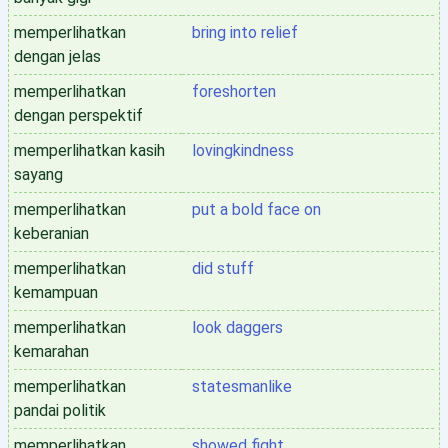
memperlihatkan
bring into relief
dengan jelas
memperlihatkan
foreshorten
dengan perspektif
memperlihatkan kasih
lovingkindness
sayang
memperlihatkan
put a bold face on
keberanian
memperlihatkan
did stuff
kemampuan
memperlihatkan
look daggers
kemarahan
memperlihatkan
statesmanlike
pandai politik
memperlihatkan
showed fight