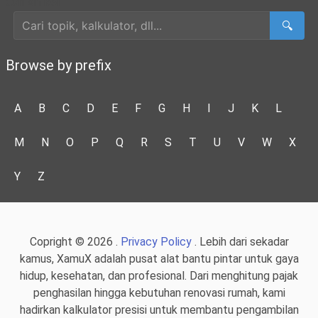
Cari Artikel
🔍
Browse by prefix
A
B
C
D
E
F
G
H
I
J
K
L
M
N
O
P
Q
R
S
T
U
V
W
X
Y
Z
Copright © 2026 .
Privacy Policy
. Lebih dari sekadar
kamus, XamuX adalah pusat alat bantu pintar untuk gaya
hidup, kesehatan, dan profesional. Dari menghitung pajak
penghasilan hingga kebutuhan renovasi rumah, kami
hadirkan kalkulator presisi untuk membantu pengambilan