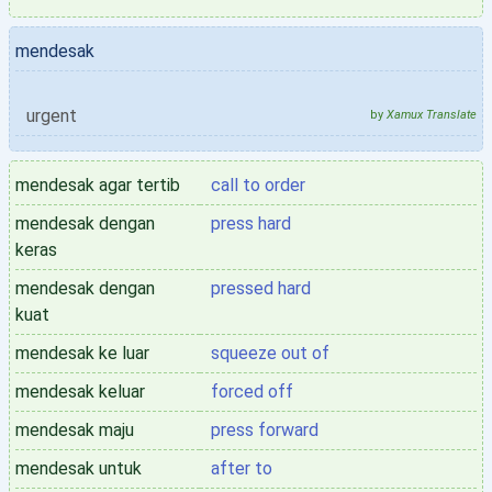
mendesak
urgent
by
Xamux Translate
mendesak agar tertib
call to order
mendesak dengan
press hard
keras
mendesak dengan
pressed hard
kuat
mendesak ke luar
squeeze out of
mendesak keluar
forced off
mendesak maju
press forward
mendesak untuk
after to