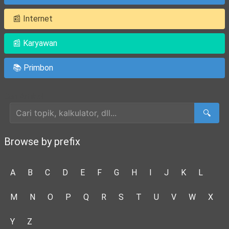
📰 Internet
📰 Karyawan
📚 Primbon
Cari Artikel
🔍
Browse by prefix
A
B
C
D
E
F
G
H
I
J
K
L
M
N
O
P
Q
R
S
T
U
V
W
X
Y
Z