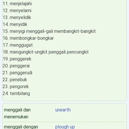
menjelajahi
menyelami
menyelidik
menyidik
menyigi menggali-gali membangkit-bangkit
membongkar-bongkar
menggugat
mengungkit-ungkit penggali pencungkil
penggerek
penggerai
penggerudi
penebuk
pengorek
tembilang
menggali dan
unearth
menemukan
menggali dengan
plough up