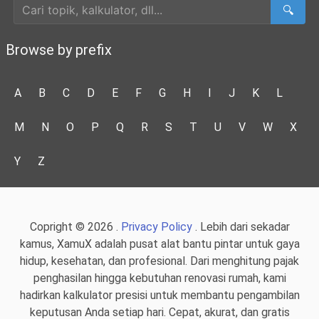
🔍
Browse by prefix
A
B
C
D
E
F
G
H
I
J
K
L
M
N
O
P
Q
R
S
T
U
V
W
X
Y
Z
Copright © 2026 .
Privacy Policy
. Lebih dari sekadar
kamus, XamuX adalah pusat alat bantu pintar untuk gaya
hidup, kesehatan, dan profesional. Dari menghitung pajak
penghasilan hingga kebutuhan renovasi rumah, kami
hadirkan kalkulator presisi untuk membantu pengambilan
keputusan Anda setiap hari. Cepat, akurat, dan gratis