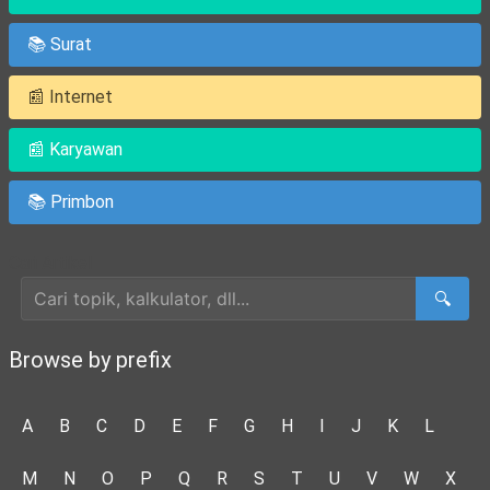
📚 Surat
📰 Internet
📰 Karyawan
📚 Primbon
Cari Artikel
🔍
Browse by prefix
A
B
C
D
E
F
G
H
I
J
K
L
M
N
O
P
Q
R
S
T
U
V
W
X