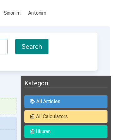
Sinonim
Antonim
Kategori
📚 All Articles
📰 All Calculators
📰 Ukuran