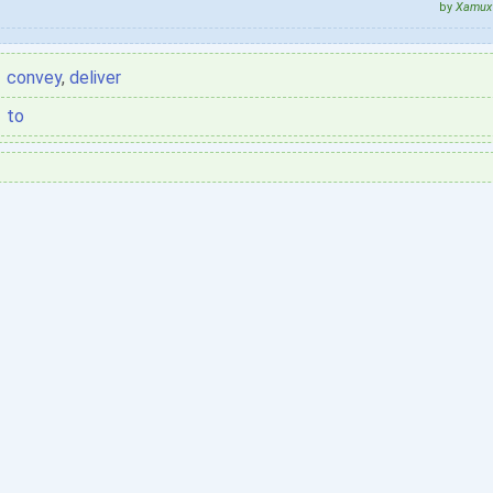
by
Xamux 
convey
,
deliver
to