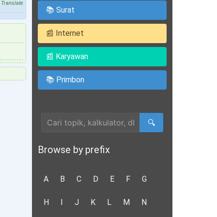
Translate
📚 Surat
📰 Internet
📰 Karyawan
📚 Primbon
Cari Artikel
🔍
Browse by prefix
A
B
C
D
E
F
G
H
I
J
K
L
M
N