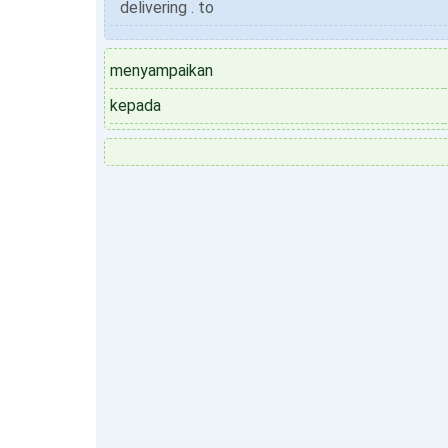
delivering . to
menyampaikan
kepada