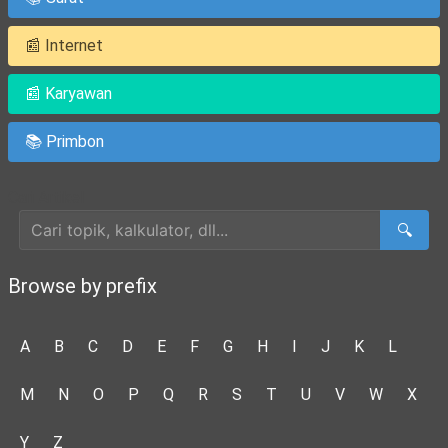
📰 Internet
📰 Karyawan
📚 Primbon
Cari Artikel
🔍
Browse by prefix
A
B
C
D
E
F
G
H
I
J
K
L
M
N
O
P
Q
R
S
T
U
V
W
X
Y
Z