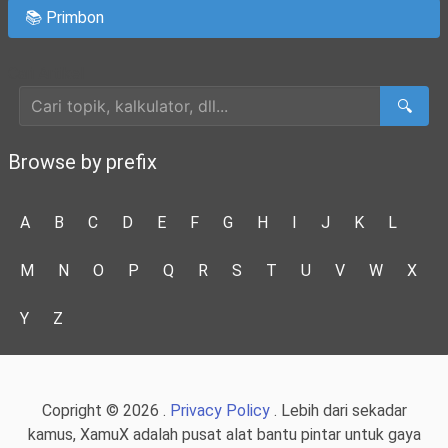
📚 Primbon
Cari Artikel
🔍
Browse by prefix
A
B
C
D
E
F
G
H
I
J
K
L
M
N
O
P
Q
R
S
T
U
V
W
X
Y
Z
Copright © 2026 .
Privacy Policy
. Lebih dari sekadar
kamus, XamuX adalah pusat alat bantu pintar untuk gaya