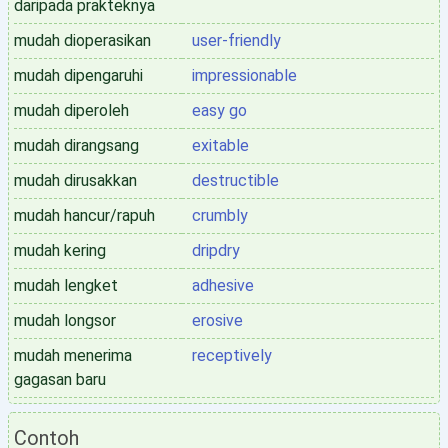
daripada prakteknya
mudah dioperasikan
user-friendly
mudah dipengaruhi
impressionable
mudah diperoleh
easy go
mudah dirangsang
exitable
mudah dirusakkan
destructible
mudah hancur/rapuh
crumbly
mudah kering
dripdry
mudah lengket
adhesive
mudah longsor
erosive
mudah menerima
receptively
gagasan baru
Contoh