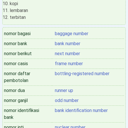
kopi
lembaran
terbitan
nomor bagasi
baggage number
nomor bank
bank number
nomor berikut
next number
nomor casis
frame number
nomor daftar
bottling-registered number
pembotolan
nomor dua
runner up
nomor ganjil
odd number
nomor identifikasi
bank identification number
bank
nomor inti
nuclear number