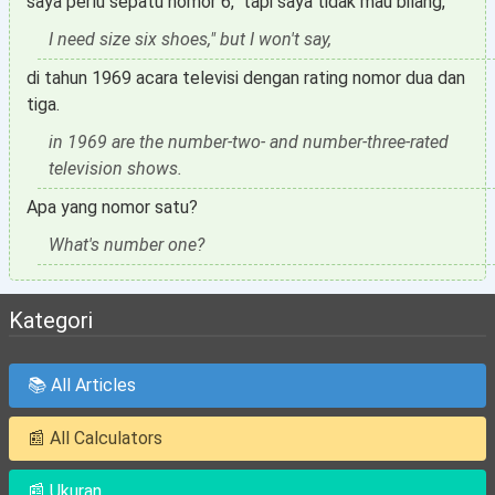
saya perlu sepatu nomor 6," tapi saya tidak mau bilang,
I need size six shoes," but I won't say,
di tahun 1969 acara televisi dengan rating nomor dua dan
tiga.
in 1969 are the number-two- and number-three-rated
television shows.
Apa yang nomor satu?
What's number one?
Kategori
📚 All Articles
📰 All Calculators
📰 Ukuran