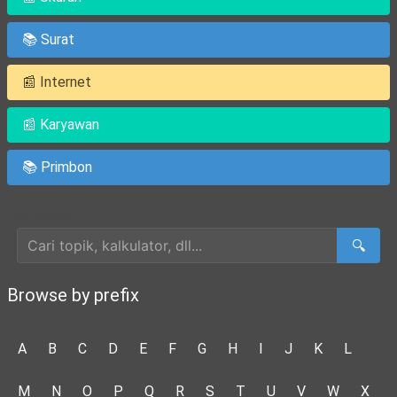
📚 Surat
📰 Internet
📰 Karyawan
📚 Primbon
Cari Artikel
🔍
Browse by prefix
A
B
C
D
E
F
G
H
I
J
K
L
M
N
O
P
Q
R
S
T
U
V
W
X