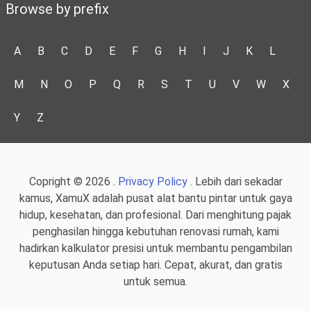
Browse by prefix
A
B
C
D
E
F
G
H
I
J
K
L
M
N
O
P
Q
R
S
T
U
V
W
X
Y
Z
Copright © 2026 .
Privacy Policy
. Lebih dari sekadar
kamus, XamuX adalah pusat alat bantu pintar untuk gaya
hidup, kesehatan, dan profesional. Dari menghitung pajak
penghasilan hingga kebutuhan renovasi rumah, kami
hadirkan kalkulator presisi untuk membantu pengambilan
keputusan Anda setiap hari. Cepat, akurat, dan gratis
untuk semua.