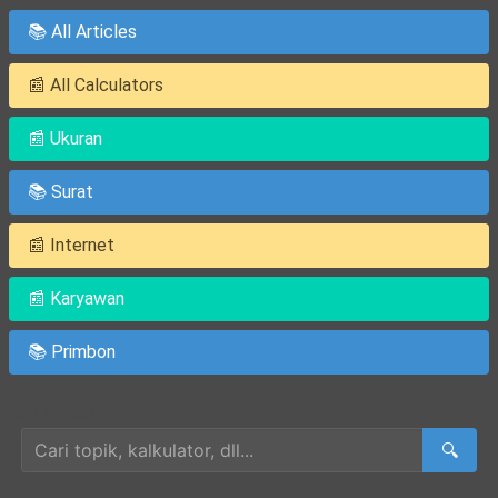
📚 All Articles
📰 All Calculators
📰 Ukuran
📚 Surat
📰 Internet
📰 Karyawan
📚 Primbon
Cari Artikel
🔍