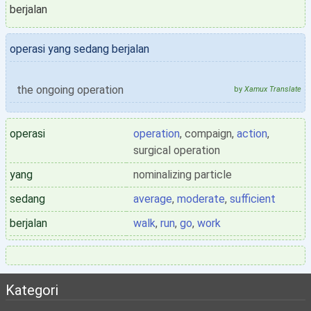
berjalan
operasi yang sedang berjalan
the ongoing operation
by
Xamux Translate
operasi
operation
, compaign,
action
,
surgical operation
yang
nominalizing particle
sedang
average
,
moderate
,
sufficient
berjalan
walk
,
run
,
go
,
work
Kategori