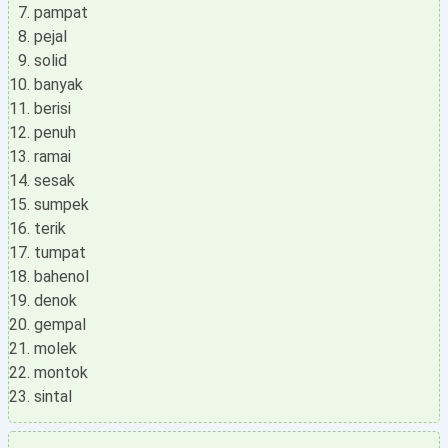
pampat
pejal
solid
banyak
berisi
penuh
ramai
sesak
sumpek
terik
tumpat
bahenol
denok
gempal
molek
montok
sintal