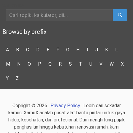
Cari Artikel
🔍
Browse by prefix
A
B
C
D
E
F
G
H
I
J
K
L
M
N
O
P
Q
R
S
T
U
V
W
X
Y
Z
Copright © 2026 .
Privacy Policy
. Lebih dari sekadar
kamus, XamuX adalah pusat alat bantu pintar untuk gaya
hidup, kesehatan, dan profesional. Dari menghitung pajak
penghasilan hingga kebutuhan renovasi rumah, kami