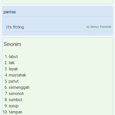
pantas
It's fitting.
by
Xamux Translate
Sinonim
labut
laik
layak
mustahak
patut
semenggah
senonoh
sumbut
surup
tampan