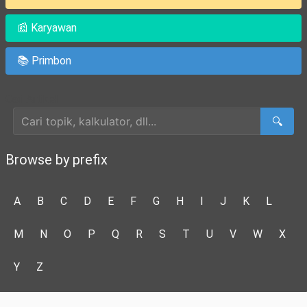
📰 Karyawan
📚 Primbon
Cari Artikel
🔍
Browse by prefix
A
B
C
D
E
F
G
H
I
J
K
L
M
N
O
P
Q
R
S
T
U
V
W
X
Y
Z