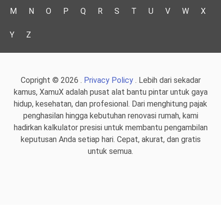
M
N
O
P
Q
R
S
T
U
V
W
X
Y
Z
Copright © 2026 .
Privacy Policy
. Lebih dari sekadar
kamus, XamuX adalah pusat alat bantu pintar untuk gaya
hidup, kesehatan, dan profesional. Dari menghitung pajak
penghasilan hingga kebutuhan renovasi rumah, kami
hadirkan kalkulator presisi untuk membantu pengambilan
keputusan Anda setiap hari. Cepat, akurat, dan gratis
untuk semua.