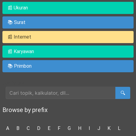
📰 Ukuran
📚 Surat
📰 Internet
📰 Karyawan
📚 Primbon
Cari Artikel
🔍
Browse by prefix
A
B
C
D
E
F
G
H
I
J
K
L